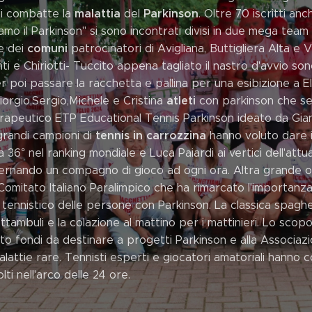
malattia
Parkinson
hi combatte la
del
. Oltre 70 iscritti an
amo il Parkinson" si sono incontrati divisi in due mega team
comuni
e dei
patrocinatori di Avigliana, Buttigliera Alta e V
 e Chiriotti- Tuccito appena tagliato il nastro d'avvio son
 poi passare la racchetta e pallina per una esibizione a El
atleti
iorgio,Sergio,Michele e Cristina
con parkinson che se
apeutico ETP Educational Tennis Parkinson ideato da Giann
tennis in carrozzina
grandi campioni di
hanno voluto dare i
 36° nel ranking mondiale e Luca Paiardi ai vertici dell'attual
ernando un compagno di gioco ad ogni ora. Altra grande os
Comitato Italiano Paralimpico che ha rimarcato l'importanz
tennistico delle persone con Parkinson. La classica spagh
ottambuli e la colazione al mattino per i mattinieri. Lo scop
to fondi da destinare a progetti Parkinson e alla Associazi
attie rare. Tennisti esperti e giocatori amatoriali hanno c
ti nell'arco delle 24 ore.