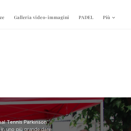
ze
Galleria video-immagini
PADEL
Più
al Tennis Parkinson
"
o in uno più grande:dare