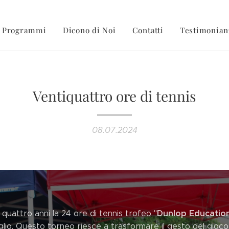
Programmi
Dicono di Noi
Contatti
Testimonian
Ventiquattro ore di tennis
08.07.2024
Dunlop Education
quattro anni la 24 ore di tennis trofeo "
luglio. Questo torneo riesce a trasformare il gesto del gioc