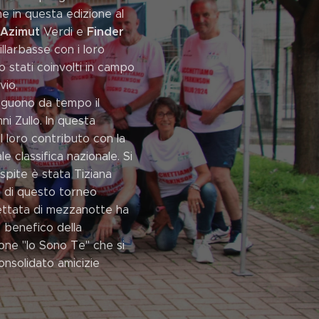
che in questa edizione al
Azimut
Finder
Verdi e
illarbasse con i loro
o stati coinvolti in campo
vio,
guono da tempo il
i Zullo. In questa
l loro contributo con la
e classifica nazionale. Si
pite è stata Tiziana
a di questo torneo
ettata di mezzanotte ha
o benefico della
one "Io Sono Te" che si
onsolidato amicizie