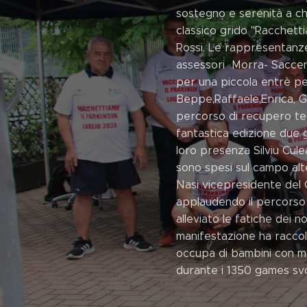
sostegno e serenità a c
classico grido "Racchetti
Rossi. Le rappresentanz
assessori Morra- Saccenti
per una piccola entrè per
Beppe,Raffaele,Enrica, G
percorso di recupero ter
fantastica edizione due 
loro presenza Silviu Culea
sono spesi sul campo alt
Nasi vicepresidente del 
applaudendo il percorso 
alleviato le fatiche dei n
manifestazione ha raccol
occupa di bambini con mal
durante i 1350 games svol