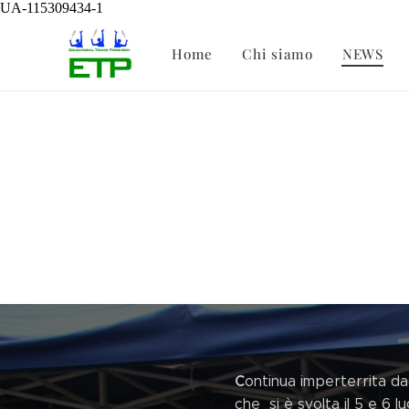
UA-115309434-1
Home
Chi siamo
NEWS
C
ontinua imperterrita da 
che si è svolta il 5 e 6 